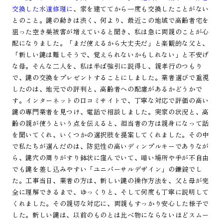
交換した水道修理に
、家を建ててから一度も交換したことがない
とのこと。鍵の動きは渋く、何より、最近この地域で高齢者宅を
狙った空き巣被害が増えていると聞き、私は急に両親のことが心
配になりました。「まだ使えるから大丈夫だ」と楽観的な父と、
「新しい鍵は難しそうで、覚えられないかもしれない」と不安げ
な母。そんな二人を、私は半ば強引に説得し、親孝行のつもり
で、鍵の交換をプレゼントすることにしました。業者選びで重視
したのは、地元での評判と、高齢者への配慮があるかどうかで
す。インターネットの口コミサイトで、丁寧な対応で評価の高い
鍵の専門業者を見つけ、電話で相談しました。実家の状況と、高
齢の親が使うという点を伝えると、担当者の方は親身になって話
を聞いてくれ、いくつかの選択肢を提案してくれました。その中
で私たちが選んだのは、防犯性の高いディンプルキーでありなが
ら、鍵穴の周りがすり鉢状に窪んでいて、暗い場所や手が不自由
でも鍵を差し込みやすい「ユニバーサルデザイン」の鎌錠でし
た。工事当日、業者の方は、新しい鍵の操作方法を、父と母が完
全に理解できるまで、ゆっくりと、そして何度も丁寧に説明して
くれました。その親切な対応に、両親もすっかり安心した様子で
した。新しい鍵は、以前のものとは比べ物にならないほどスムー