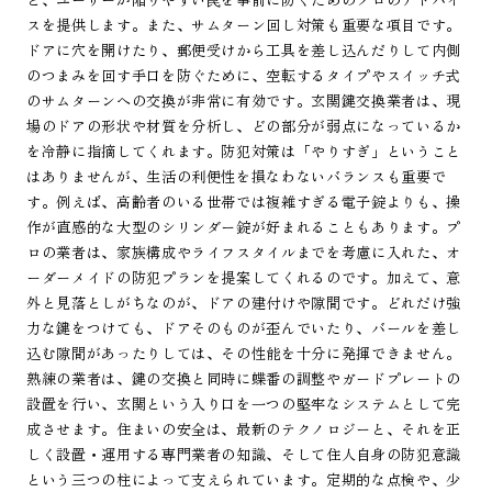
スを提供します。また、サムターン回し対策も重要な項目です。
ドアに穴を開けたり、郵便受けから工具を差し込んだりして内側
のつまみを回す手口を防ぐために、空転するタイプやスイッチ式
のサムターンへの交換が非常に有効です。玄関鍵交換業者は、現
場のドアの形状や材質を分析し、どの部分が弱点になっているか
を冷静に指摘してくれます。防犯対策は「やりすぎ」ということ
はありませんが、生活の利便性を損なわないバランスも重要で
す。例えば、高齢者のいる世帯では複雑すぎる電子錠よりも、操
作が直感的な大型のシリンダー錠が好まれることもあります。プ
ロの業者は、家族構成やライフスタイルまでを考慮に入れた、オ
ーダーメイドの防犯プランを提案してくれるのです。加えて、意
外と見落としがちなのが、ドアの建付けや隙間です。どれだけ強
力な鍵をつけても、ドアそのものが歪んでいたり、バールを差し
込む隙間があったりしては、その性能を十分に発揮できません。
熟練の業者は、鍵の交換と同時に蝶番の調整やガードプレートの
設置を行い、玄関という入り口を一つの堅牢なシステムとして完
成させます。住まいの安全は、最新のテクノロジーと、それを正
しく設置・運用する専門業者の知識、そして住人自身の防犯意識
という三つの柱によって支えられています。定期的な点検や、少