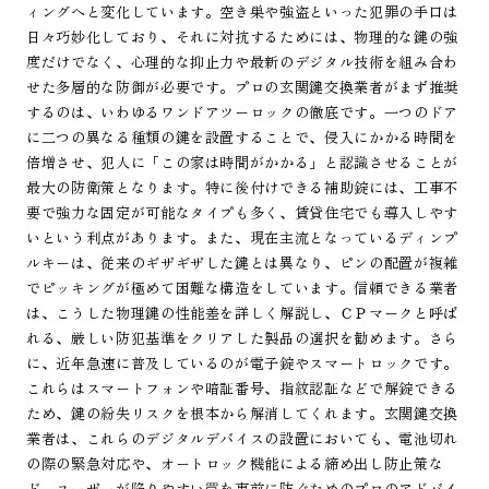
ィングへと変化しています。空き巣や強盗といった犯罪の手口は
日々巧妙化しており、それに対抗するためには、物理的な鍵の強
度だけでなく、心理的な抑止力や最新のデジタル技術を組み合わ
せた多層的な防御が必要です。プロの玄関鍵交換業者がまず推奨
するのは、いわゆるワンドアツーロックの徹底です。一つのドア
に二つの異なる種類の鍵を設置することで、侵入にかかる時間を
倍増させ、犯人に「この家は時間がかかる」と認識させることが
最大の防衛策となります。特に後付けできる補助錠には、工事不
要で強力な固定が可能なタイプも多く、賃貸住宅でも導入しやす
いという利点があります。また、現在主流となっているディンプ
ルキーは、従来のギザギザした鍵とは異なり、ピンの配置が複雑
でピッキングが極めて困難な構造をしています。信頼できる業者
は、こうした物理鍵の性能差を詳しく解説し、ＣＰマークと呼ば
れる、厳しい防犯基準をクリアした製品の選択を勧めます。さら
に、近年急速に普及しているのが電子錠やスマートロックです。
これらはスマートフォンや暗証番号、指紋認証などで解錠できる
ため、鍵の紛失リスクを根本から解消してくれます。玄関鍵交換
業者は、これらのデジタルデバイスの設置においても、電池切れ
の際の緊急対応や、オートロック機能による締め出し防止策な
ど、ユーザーが陥りやすい罠を事前に防ぐためのプロのアドバイ