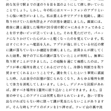
的な気分で駅までの道のりを目を皿のようにして探し歩いていた
ことでしょう。しかし、今の私にはスマートフォンのアプリとい
う心強い味方がいました。私は震える手でアプリを起動し、鍵に
取り付けていた紛失防止タグの状態を確認しました。画面には、
最後に鍵と通信した場所が20分前の駅ビルにあるカフェであるこ
とを示す赤いピンが立っていました。それを見ただけで、パニッ
クになりかけていた心がふっと軽くなったのを覚えています。私
はすぐにカフェへ電話を入れ、アプリが指し示している付近の席
に鍵が落ちていないか確認を依頼しました。店員さんが探してく
れた結果、椅子の下に私の鍵が落ちていたことが判明し、無事に
取り戻すことができました。この経験を通じて痛感したのは、ア
プリが単に場所を教えてくれるだけでなく、冷静な判断力を取り
戻させてくれるということです。鍵を失くしたという事実に直面
した時、人は自分の記憶が信じられなくなり、あらゆる場所を探
して体力を消耗してしまいます。しかし、デジタルな記録があれ
ば、探すべき場所を1箇所に絞り込むことができます。また、日
常の中でもこのアプリには何度も助けられています。急いで家を
出なければならない時に限って鍵が見当たらないことがあります
が、そんな時もアプリのボタンを1つ押せば、テレビ台の裏や洗