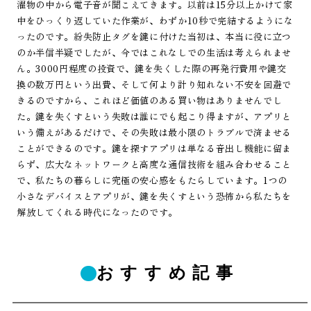
濯物の中から電子音が聞こえてきます。以前は15分以上かけて家
中をひっくり返していた作業が、わずか10秒で完結するようにな
ったのです。紛失防止タグを鍵に付けた当初は、本当に役に立つ
のか半信半疑でしたが、今ではこれなしでの生活は考えられませ
ん。3000円程度の投資で、鍵を失くした際の再発行費用や鍵交
換の数万円という出費、そして何より計り知れない不安を回避で
きるのですから、これほど価値のある買い物はありませんでし
た。鍵を失くすという失敗は誰にでも起こり得ますが、アプリと
いう備えがあるだけで、その失敗は最小限のトラブルで済ませる
ことができるのです。鍵を探すアプリは単なる音出し機能に留ま
らず、広大なネットワークと高度な通信技術を組み合わせること
で、私たちの暮らしに究極の安心感をもたらしています。1つの
小さなデバイスとアプリが、鍵を失くすという恐怖から私たちを
解放してくれる時代になったのです。
おすすめ記事