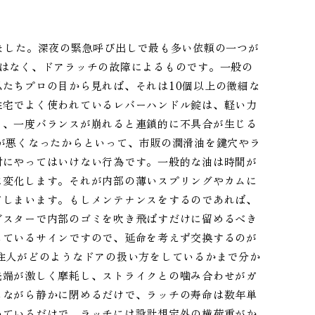
ました。深夜の緊急呼び出しで最も多い依頼の一つが
ではなく、ドアラッチの故障によるものです。一般の
たちプロの目から見れば、それは10個以上の微細な
住宅でよく使われているレバーハンドル錠は、軽い力
く、一度バランスが崩れると連鎖的に不具合が生じる
が悪くなったからといって、市販の潤滑油を鍵穴やラ
対にやってはいけない行為です。一般的な油は時間が
に変化します。それが内部の薄いスプリングやカムに
てしまいます。もしメンテナンスをするのであれば、
ダスターで内部のゴミを吹き飛ばすだけに留めるべき
しているサインですので、延命を考えず交換するのが
住人がどのようなドアの扱い方をしているかまで分か
先端が激しく摩耗し、ストライクとの噛み合わせがガ
しながら静かに閉めるだけで、ラッチの寿命は数年単
いているだけで、ラッチには設計想定外の横荷重がか