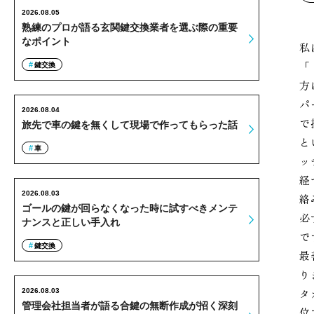
2026.08.05
熟練のプロが語る玄関鍵交換業者を選ぶ際の重要
なポイント
私
「
鍵交換
方
パ
2026.08.04
で
旅先で車の鍵を無くして現場で作ってもらった話
と
車
ッ
経
2026.08.03
絡
ゴールの鍵が回らなくなった時に試すべきメンテ
必
ナンスと正しい手入れ
で
鍵交換
最
り
タ
2026.08.03
管理会社担当者が語る合鍵の無断作成が招く深刻
位