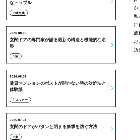
なトラブル
か
鍵交換
私
に
蓄
2026.08.03
玄関ドアの専門家が語る最新の構造と機能的な名
だ
称
助
家
2026.08.03
賃貸マンションのポストが開かない時の対処法と
体験談
ロッカー
2026.07.31
玄関のドアがバタンと閉まる衝撃を防ぐ方法
家