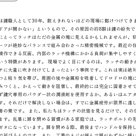
は鍵職人として30年、数えきれないほどの現場に駆けつけてき
ドアが開かない」というもので、その原因の約8割は鍵の紛失
にとってラッチはただの金属の塊に見えるかもしれませんが、私
ーツが絶妙なバランスで組み合わさった精密機械です。最近の
操作できる反面、内部のラッチ機構にかかる負荷が集中しやす
いう特徴があります。 現場でよく目にするのは、ラッチの動き
チに大量に吹き付けてしまったという事例です。これは実は絶
つと粘り気を帯び、周囲の埃や金属粉を吸着してドロドロの塊
みつくと、かえって動きを阻害し、最終的には完全に固着させ
ず鍵穴専用のパウダー状の潤滑剤を使用するか、あるいはエア
す。それだけで解決しない場合は、すでに金属疲労が限界に達
善の策です。 また、私たちはラッチの状態を見るだけで、その
ます。乱暴に扉を閉める習慣がある家庭では、ラッチボルトの
ガタになっています。扉を閉める際、最後までハンドルを保持
で延びるものです。また、丁番のネジが緩んで扉がわずかに傾