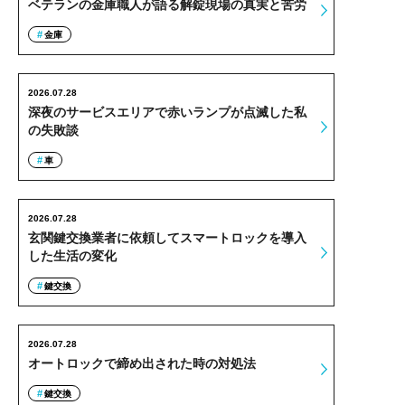
ベテランの金庫職人が語る解錠現場の真実と苦労
金庫
2026.07.28
深夜のサービスエリアで赤いランプが点滅した私
の失敗談
車
2026.07.28
玄関鍵交換業者に依頼してスマートロックを導入
した生活の変化
鍵交換
2026.07.28
オートロックで締め出された時の対処法
鍵交換