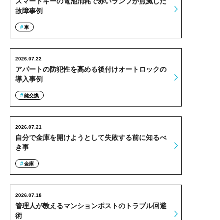
スマートキーの電池消耗で赤いランプが点滅した
故障事例
車
2026.07.22
アパートの防犯性を高める後付けオートロックの
導入事例
鍵交換
2026.07.21
自分で金庫を開けようとして失敗する前に知るべ
き事
金庫
2026.07.18
管理人が教えるマンションポストのトラブル回避
術