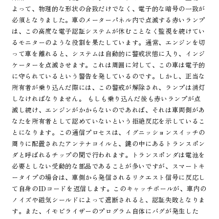
よって、物理的な形状の合致だけでなく、電子的な暗号の一致が
必須となりました。車のメーターパネル内で点滅する赤いランプ
は、この高度な電子認証システムが休むことなく監視を続けてい
るモニターのような役割を果たしています。通常、エンジンを切
って車を離れると、システムは自動的に警戒状態に入り、インジ
ケーターを点滅させます。これは周囲に対して、この車は電子的
に守られているという警告を発しているのです。しかし、正当な
所有者が乗り込んだ際には、この警戒が解除され、ランプは消灯
しなければなりません。 もしも乗り込んだ後も赤いランプが点
滅し続け、エンジンがかからないのであれば、それは車両側があ
なたを所有者として認めていないという拒絶反応を示しているこ
とになります。この通信プロセスは、イグニッションスイッチの
周りに配置されたアンテナコイルと、鍵の中にあるトランスポン
ダと呼ばれるチップの間で行われます。トランスポンダは電池を
必要としない受動的な部品であることが多いですが、スマートキ
ータイプの場合は、車側から発信されるリクエスト信号に反応し
て自身のIDコードを返信します。このキャッチボールが、車内の
ノイズや磁気シールドによって遮断されると、認証失敗となりま
す。また、イモビライザーのプログラム自体にバグが発生した