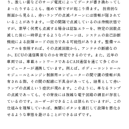
り、激しい雷などのサージ電流によってデータが書き換わってし
まったりすることも、極めて稀ですが起こり得ます。 技術的な
側面から見ると、赤いランプの点滅パターンには情報が隠されて
いることがあります。一定の間隔で点滅しているのは待機状態で
すが、素早く何度も点滅する場合は認証エラーを、特定の回数点
滅した後に一時停止するようなパターンは、システムの自己診断
機能による故障コードの出力である可能性があります。整備マニ
ュアルを参照すれば、その点滅回数から、アンテナの断線なの
か、ECUの通信異常なのかを特定できるのです。また、近年の
車両では、車載ネットワークであるCAN通信を通じて多くのコ
ンピューターが連携しています。例えば、ボディーコントロール
モジュールとエンジン制御用コンピューターの間で鍵の情報が共
有される際、その間の配線に不具合があっても、結果として赤い
ランプの点滅という症状が現れます。このように、単なるランプ
の点滅であっても、その背後には複雑な電子回路の網目が存在し
ているのです。ユーザーができることは限られていますが、この
仕組みを理解していれば、無闇にボタンを連打して故障を悪化さ
せるような事態を避けることができるはずです。